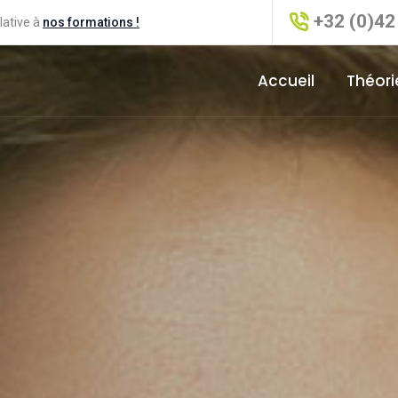
+32 (0)42
lative à
nos formations !
Accueil
Théori