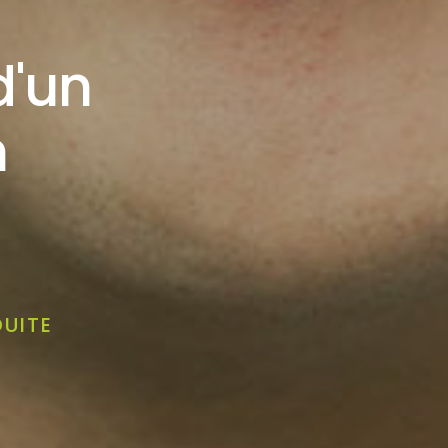
d'un
n
UITE